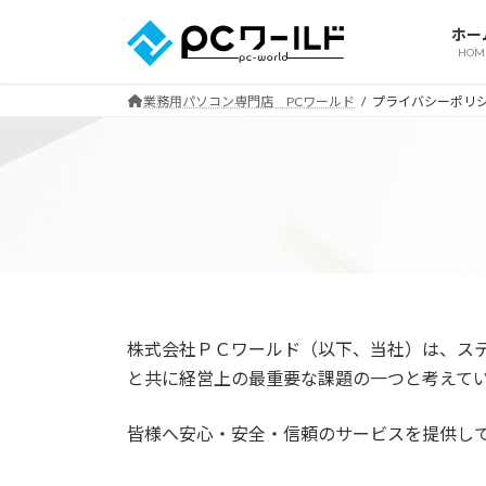
コ
ナ
ホー
ン
ビ
HOM
テ
ゲ
ン
ー
業務用パソコン専門店 PCワールド
プライバシーポリ
ツ
シ
へ
ョ
ス
ン
キ
に
ッ
移
プ
動
株式会社ＰＣワールド（以下、当社）は、ス
と共に経営上の最重要な課題の一つと考えて
皆様へ安心・安全・信頼のサービスを提供し