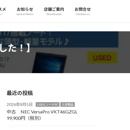
スメ
お知らせ
店舗ご案内
お問合せ
s
Latest News
StoreGuide
Contact us
ました！】
最近の投稿
2026年8月5日
USED_ノートPC
入荷商品
中古 NEC VersaPro VKT46GZGL
99,900円（税別）