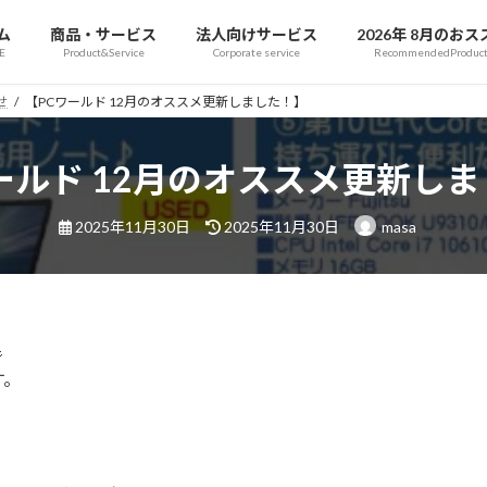
ム
商品・サービス
法人向けサービス
2026年 8月のおス
E
Product&Service
Corporate service
RecommendedProduct
せ
【PCワールド 12月のオススメ更新しました！】
ールド 12月のオススメ更新し
最
2025年11月30日
2025年11月30日
masa
終
更
新
日
時
:

す。