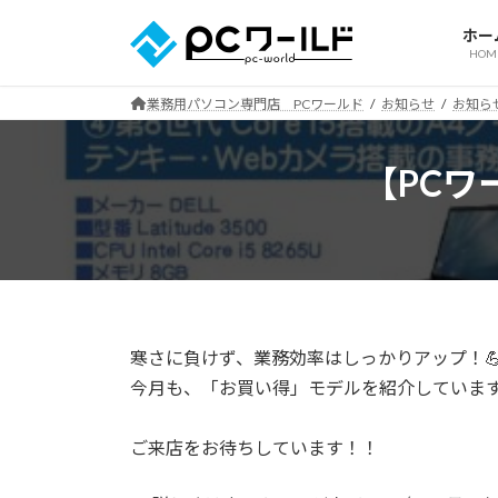
コ
ナ
ホー
ン
ビ
HOM
テ
ゲ
ン
ー
業務用パソコン専門店 PCワールド
お知らせ
お知ら
ツ
シ
へ
ョ
【PCワ
ス
ン
キ
に
ッ
移
プ
動
寒さに負けず、業務効率はしっかりアップ！
今月も、「お買い得」モデルを紹介していま
ご来店をお待ちしています！！